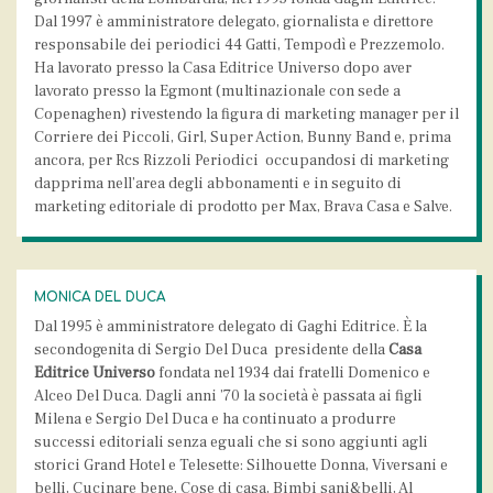
Dal 1997 è amministratore delegato, giornalista e direttore
responsabile dei periodici 44 Gatti, Tempodì e Prezzemolo.
Ha lavorato presso la Casa Editrice Universo dopo aver
lavorato presso la Egmont (multinazionale con sede a
Copenaghen) rivestendo la figura di marketing manager per il
Corriere dei Piccoli, Girl, Super Action, Bunny Band e, prima
ancora, per Rcs Rizzoli Periodici occupandosi di marketing
dapprima nell’area degli abbonamenti e in seguito di
marketing editoriale di prodotto per Max, Brava Casa e Salve.
MONICA DEL DUCA
Dal 1995 è amministratore delegato di Gaghi Editrice. È la
secondogenita di Sergio Del Duca presidente della
Casa
Editrice Universo
fondata nel 1934 dai fratelli Domenico e
Alceo Del Duca. Dagli anni ’70 la società è passata ai figli
Milena e Sergio Del Duca e ha continuato a produrre
successi editoriali senza eguali che si sono aggiunti agli
storici Grand Hotel e Telesette: Silhouette Donna, Viversani e
belli, Cucinare bene, Cose di casa, Bimbi sani&belli, Al